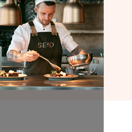
- 15.00
8 personer.
0
o