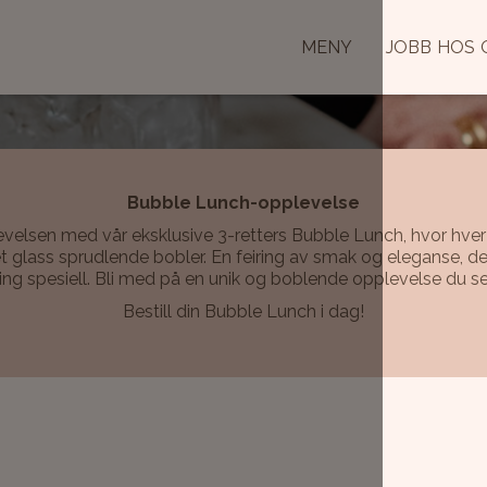
MENY
JOBB HOS 
Bubble Lunch-opplevelse
elsen med vår eksklusive 3-retters Bubble Lunch, hvor hver r
 glass sprudlende bobler. En feiring av smak og eleganse, des
ng spesiell. Bli med på en unik og boblende opplevelse du s
Bestill din Bubble Lunch i dag!