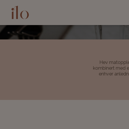
Hev matopplev
kombinert med et
enhver anledni