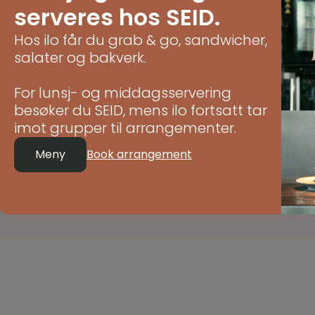
serveres hos SEID.
Hos ilo får du grab & go, sandwicher,
salater og bakverk.
Hver lørdag fra 11.00 
For lunsj- og middagsservering
besøker du SEID, mens ilo fortsatt tar
imot grupper til arrangementer.
Telefon:
+47 51 55 33 5
E-post:
post@ilocafe.n
Meny
Book arrangement